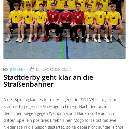
JUGEND
06. OKTOBER 2022
Stadtderby geht klar an die
Straßenbahner
Am 3. Spieltag kam es für die A-Jugend der SG LVB Leipzig zum
Stadtderby gegen die SG Mogono Leipzig. Nach den bisher
deutlichen Siegen gegen Weinböhla und Plauen sollte auch im
dritten Spiel ein positives Erlebnis her. Mogono, selbst mit zwei
Niederlage in die Saison gestartet, sollte dabei nicht auf die leichte