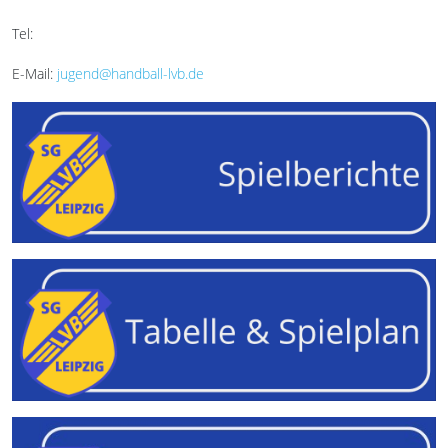
Tel:
E-Mail:
jugend@handball-lvb.de