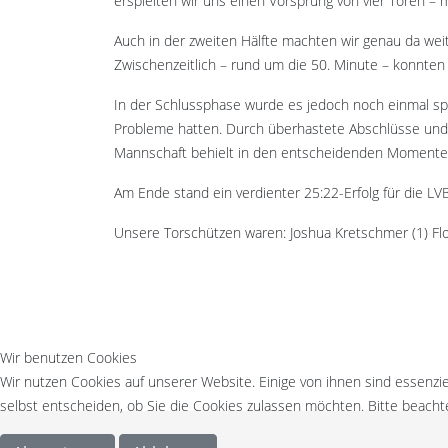
erspielten wir uns einen Vorsprung von vier Toren – m
Auch in der zweiten Hälfte machten wir genau da weit
Zwischenzeitlich – rund um die 50. Minute – konnten 
In der Schlussphase wurde es jedoch noch einmal spa
Probleme hatten. Durch überhastete Abschlüsse und le
Mannschaft behielt in den entscheidenden Momenten
Am Ende stand ein verdienter 25:22-Erfolg für die LVB
Unsere Torschützen waren: Joshua Kretschmer (1) Flori
Wir benutzen Cookies
Wir nutzen Cookies auf unserer Website. Einige von ihnen sind essenzie
selbst entscheiden, ob Sie die Cookies zulassen möchten. Bitte beachte