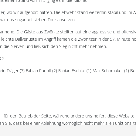
it einem Stand von 11:7 ging es in die Kabine.
er, wo wir aufgehört hatten. Die Abwehr stand weiterhin stabil und im 
wir uns sogar auf sieben Tore absetzen.
nnend. Die Gäste aus Zwönitz stellten auf eine aggressive und offensi
ichte Ballverluste im Angriff kamen die Zwönitzer in der 57. Minute n
 die Nerven und ließ sich den Sieg nicht mehr nehmen.
 2.
n Träger (7) Fabian Rudolf (2) Fabian Eschke (1) Max Schomaker (1) Ben 
ll für den Betrieb der Seite, während andere uns helfen, diese Website
n Sie, dass bei einer Ablehnung womöglich nicht mehr alle Funktionalit