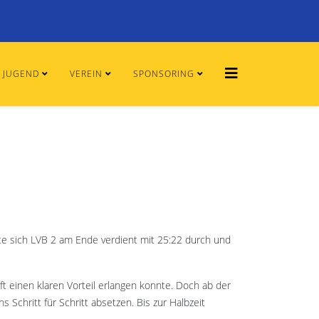
JUGEND
VEREIN
SPONSORING
te sich LVB 2 am Ende verdient mit 25:22 durch und
 einen klaren Vorteil erlangen konnte. Doch ab der
chritt für Schritt absetzen. Bis zur Halbzeit