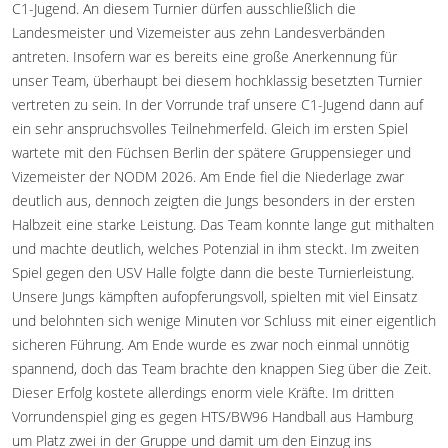
C1-Jugend. An diesem Turnier dürfen ausschließlich die
Landesmeister und Vizemeister aus zehn Landesverbänden
antreten. Insofern war es bereits eine große Anerkennung für
unser Team, überhaupt bei diesem hochklassig besetzten Turnier
vertreten zu sein. In der Vorrunde traf unsere C1-Jugend dann auf
ein sehr anspruchsvolles Teilnehmerfeld. Gleich im ersten Spiel
wartete mit den Füchsen Berlin der spätere Gruppensieger und
Vizemeister der NODM 2026. Am Ende fiel die Niederlage zwar
deutlich aus, dennoch zeigten die Jungs besonders in der ersten
Halbzeit eine starke Leistung. Das Team konnte lange gut mithalten
und machte deutlich, welches Potenzial in ihm steckt. Im zweiten
Spiel gegen den USV Halle folgte dann die beste Turnierleistung.
Unsere Jungs kämpften aufopferungsvoll, spielten mit viel Einsatz
und belohnten sich wenige Minuten vor Schluss mit einer eigentlich
sicheren Führung. Am Ende wurde es zwar noch einmal unnötig
spannend, doch das Team brachte den knappen Sieg über die Zeit.
Dieser Erfolg kostete allerdings enorm viele Kräfte. Im dritten
Vorrundenspiel ging es gegen HTS/BW96 Handball aus Hamburg
um Platz zwei in der Gruppe und damit um den Einzug ins