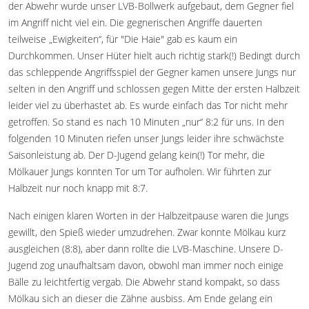
der Abwehr wurde unser LVB-Bollwerk aufgebaut, dem Gegner fiel
im Angriff nicht viel ein. Die gegnerischen Angriffe dauerten
teilweise „Ewigkeiten“, für "Die Haie" gab es kaum ein
Durchkommen. Unser Hüter hielt auch richtig stark(!) Bedingt durch
das schleppende Angriffsspiel der Gegner kamen unsere Jungs nur
selten in den Angriff und schlossen gegen Mitte der ersten Halbzeit
leider viel zu überhastet ab. Es wurde einfach das Tor nicht mehr
getroffen. So stand es nach 10 Minuten „nur“ 8:2 für uns. In den
folgenden 10 Minuten riefen unser Jungs leider ihre schwächste
Saisonleistung ab. Der D-Jugend gelang kein(!) Tor mehr, die
Mölkauer Jungs konnten Tor um Tor aufholen. Wir führten zur
Halbzeit nur noch knapp mit 8:7.
Nach einigen klaren Worten in der Halbzeitpause waren die Jungs
gewillt, den Spieß wieder umzudrehen. Zwar konnte Mölkau kurz
ausgleichen (8:8), aber dann rollte die LVB-Maschine. Unsere D-
Jugend zog unaufhaltsam davon, obwohl man immer noch einige
Bälle zu leichtfertig vergab. Die Abwehr stand kompakt, so dass
Mölkau sich an dieser die Zähne ausbiss. Am Ende gelang ein